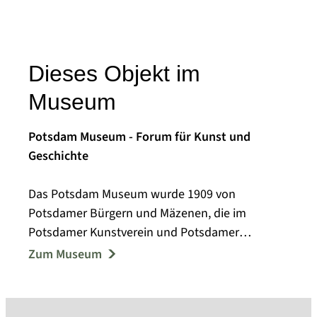
Dieses Objekt im
Museum
Potsdam Museum - Forum für Kunst und
Geschichte
Das Potsdam Museum wurde 1909 von
Potsdamer Bürgern und Mäzenen, die im
Potsdamer Kunstverein und Potsdamer
Museumsverein aktiv waren, als Städtisches
Zum Museum
Museum gegründet.
Bereits in den Anfängen des Museums wurden
umfangreiche Nachlässe, Stiftungen und