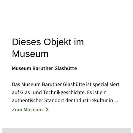
Dieses Objekt im
Museum
Museum Baruther Glashütte
Das Museum Baruther Glashütte ist spezialisiert
auf Glas- und Technikgeschichte. Es ist ein
authentischer Standort der Industriekultur in
der Werkssiedlung Baruther Glashütte, die seit
Zum Museum
1716 entstanden ist. Die Museumsgebäude
„Neue Hütte“ (Bj. 1861), Dampfschleiferei (Bj.
1894) und „Haus am Hüttenbahnhof“ (Bj. 1875)