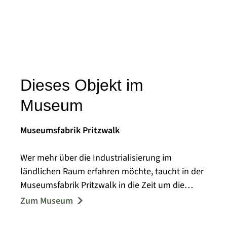
Dieses Objekt im
Museum
Museumsfabrik Pritzwalk
Wer mehr über die Industrialisierung im
ländlichen Raum erfahren möchte, taucht in der
Museumsfabrik Pritzwalk in die Zeit um die
Wende vom 19. zum 20. Jahrhundert ein.
Zum Museum
Eindrucksvoll werden dort die kulturellen und
sozialen Umbrüche der Zeit dargestellt.