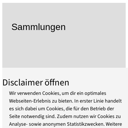
Beeindruckende Textil- und Druckmaschinen
zeugen vom Leben und Arbeiten in Pritzwalk.
Verbunden ist das Haus mit dem einstigen
Sammlungen
Lagerkeller der benachbarten Brauerei, wo die
Stadtgeschichte seit der Steinzeit erlebbar ist.
Wechselnde Sonderausstellungen und
verschiedene Mitmachprogramme ergeben
einen bunten und vielfältigen Erlebnis- und
Lernort für Jung und Alt.
Disclaimer öffnen
Die Geschichte des Museums begann 1954 als
Kreisheimatmuseum für den damaligen Kreis
Wir verwenden Cookies, um dir ein optimales
Pritzwalk im historischen Salzmagazin der Stadt.
Webseiten-Erlebnis zu bieten. In erster Linie handelt
Bereits in den 1930er Jahren hatte es in
es sich dabei um Cookies, die für den Betrieb der
Über uns
Pritzwalk eine Heimatstube gegeben. Deren
Seite notwendig sind. Zudem nutzen wir Cookies zu
Bestände sowie Teile des 1945 zerstörten
Analyse- sowie anonymen Statistikzwecken. Weitere
Barrierefreiheit