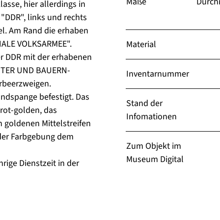
Maße
Durchm
asse, hier allerdings in
 "DDR", links und rechts
hel. Am Rand die erhaben
NALE VOLKSARMEE".
Material
er DDR mit der erhabenen
EITER UND BAUERN-
Inventarnummer
rbeerzweigen.
andspange befestigt. Das
Stand der
rot-golden, das
Infomationen
n goldenen Mittelstreifen
 der Farbgebung dem
Zum Objekt im
Museum Digital
rige Dienstzeit in der