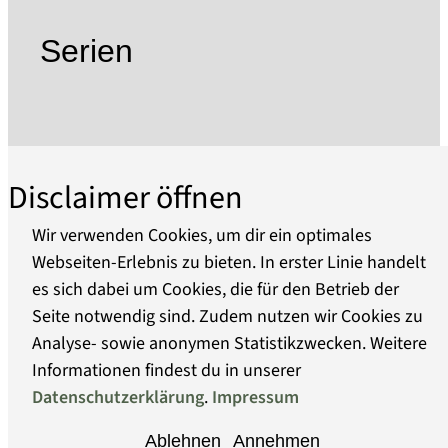
Deutschland findet.
Serien
Sie sieht es als gesamtgesellschaftliche Aufgabe
an, Genres wie Karikatur, Cartoon, kritische
Grafik und Komische Kunst ebenso wie deren
Protagonisten nachhaltig zu fördern.
Disclaimer öffnen
Das erste und einzige Museum für Komische
Kunst in der Region Berlin-Brandenburg wurde
Wir verwenden Cookies, um dir ein optimales
von 2011-2021 als "Cartoonmuseum
Webseiten-Erlebnis zu bieten. In erster Linie handelt
Brandenburg" in Luckau betrieben und musste
es sich dabei um Cookies, die für den Betrieb der
Über uns
dann schließen, da der Mietvertrag vom
Seite notwendig sind. Zudem nutzen wir Cookies zu
Landkreis nicht verlängert wurde.
Analyse- sowie anonymen Statistikzwecken. Weitere
Die Pflege und Dokumentation des großen
Barrierefreiheit
Informationen findest du in unserer
satirischen Erbes und der gezeichneten
Datenschutzerklärung
.
Impressum
humoristischen Gesellschaftskritik vergangener
Datenschutz
Epochen insbesondere aus der Region Berlin-
Ablehnen
Annehmen