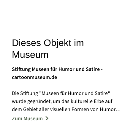
Dieses Objekt im
Museum
Stiftung Museen für Humor und Satire -
cartoonmuseum.de
Die Stiftung "Museen für Humor und Satire“
wurde gegründet, um das kulturelle Erbe auf
dem Gebiet aller visuellen Formen von Humor
und Satire der Gesellschaft zugänglich zu
Zum Museum
machen und für die Nachwelt zu bewahren.