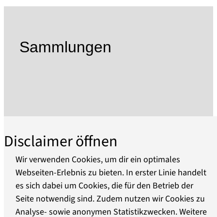
Die Stiftung unterstützt jedwede Aktivitäten,
Initiativen und Institutionen, die es sich zur
Aufgabe gemacht haben, das Ansehen und die
Sammlungen
Präsenz dieser speziellen Kunstgattungen und
Kommunikationsformen in der Öffentlichkeit zu
mehren.
Sie schafft die Rahmenbedingungen dafür, dass
dieses Kulturgut auch mit seinen Sammlungen,
Nachlässen und Archiven einen angemessenen
Disclaimer öffnen
Platz und eine hohe Wertschätzung in der
kulturellen Landschaft der Bundesrepublik
Wir verwenden Cookies, um dir ein optimales
Deutschland findet.
Webseiten-Erlebnis zu bieten. In erster Linie handelt
Sie sieht es als gesamtgesellschaftliche Aufgabe
es sich dabei um Cookies, die für den Betrieb der
Über uns
an, Genres wie Karikatur, Cartoon, kritische
Seite notwendig sind. Zudem nutzen wir Cookies zu
Grafik und Komische Kunst ebenso wie deren
Analyse- sowie anonymen Statistikzwecken. Weitere
Barrierefreiheit