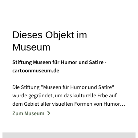
Dieses Objekt im
Museum
Stiftung Museen für Humor und Satire -
cartoonmuseum.de
Die Stiftung "Museen für Humor und Satire“
wurde gegründet, um das kulturelle Erbe auf
dem Gebiet aller visuellen Formen von Humor
und Satire der Gesellschaft zugänglich zu
Zum Museum
machen und für die Nachwelt zu bewahren.
Die Stiftung unterstützt jedwede Aktivitäten,