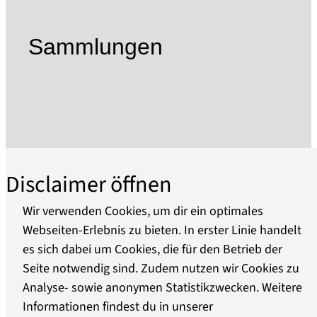
Initiativen und Institutionen, die es sich zur
Aufgabe gemacht haben, das Ansehen und die
Sammlungen
Präsenz dieser speziellen Kunstgattungen und
Kommunikationsformen in der Öffentlichkeit zu
mehren.
Sie schafft die Rahmenbedingungen dafür, dass
dieses Kulturgut auch mit seinen Sammlungen,
Nachlässen und Archiven einen angemessenen
Disclaimer öffnen
Platz und eine hohe Wertschätzung in der
kulturellen Landschaft der Bundesrepublik
Wir verwenden Cookies, um dir ein optimales
Deutschland findet.
Webseiten-Erlebnis zu bieten. In erster Linie handelt
Sie sieht es als gesamtgesellschaftliche Aufgabe
es sich dabei um Cookies, die für den Betrieb der
Über uns
an, Genres wie Karikatur, Cartoon, kritische
Seite notwendig sind. Zudem nutzen wir Cookies zu
Grafik und Komische Kunst ebenso wie deren
Analyse- sowie anonymen Statistikzwecken. Weitere
Barrierefreiheit
Protagonisten nachhaltig zu fördern.
Informationen findest du in unserer