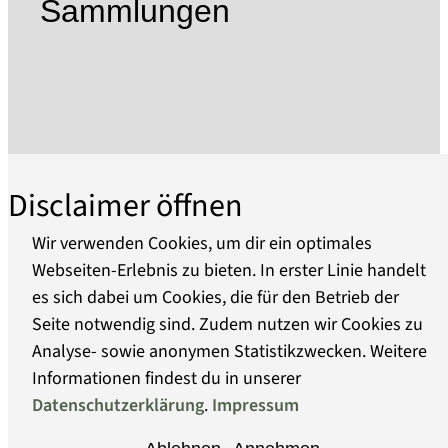
Sammlungen
zu werten sind.
Das Museum ist Mit-Initiator einer Initiative, die
2023 erfolgreich der manuellen Glasfertigung
von mundgeblasenem Hohl- und Flachglas den
UNESCO-Status des Immateriellen Kulturerbes
der Menschheit verschafft hat und zeigt
regelmäßig Sonderausstellungen zu Themen
Disclaimer öffnen
der Geschichte des Glases und der allgemeinen
Kulturgeschichte.
Wir verwenden Cookies, um dir ein optimales
Webseiten-Erlebnis zu bieten. In erster Linie handelt
In der Neuen Hütte wird die über 3000-jährige
es sich dabei um Cookies, die für den Betrieb der
Über uns
Geschichte des Glases sowie die über 300-
Seite notwendig sind. Zudem nutzen wir Cookies zu
jährige Betriebsgeschichte der Baruther
Analyse- sowie anonymen Statistikzwecken. Weitere
Barrierefreiheit
Glashütte in der Standesherrschaft Solms-
Informationen findest du in unserer
Baruth erzählt, die bis 1815 zu Sachsen gehörte.
Datenschutzerklärung
.
Impressum
Datenschutz
Im 1. OG findet sich eine Darstellung der