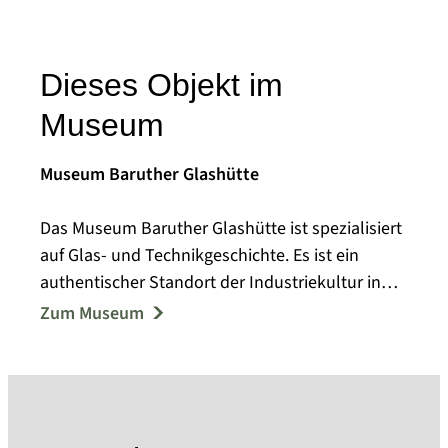
Dieses Objekt im
Museum
Museum Baruther Glashütte
Das Museum Baruther Glashütte ist spezialisiert
auf Glas- und Technikgeschichte. Es ist ein
authentischer Standort der Industriekultur in
der Werkssiedlung Baruther Glashütte, die seit
Zum Museum
1716 entstanden ist. Die Museumsgebäude
„Neue Hütte“ (Bj. 1861), Dampfschleiferei (Bj.
1894) und „Haus am Hüttenbahnhof“ (Bj. 1875)
sind Einzeldenkmale und Teil eines Ensembles
aus über 30 Gebäuden, die selbst als Exponate