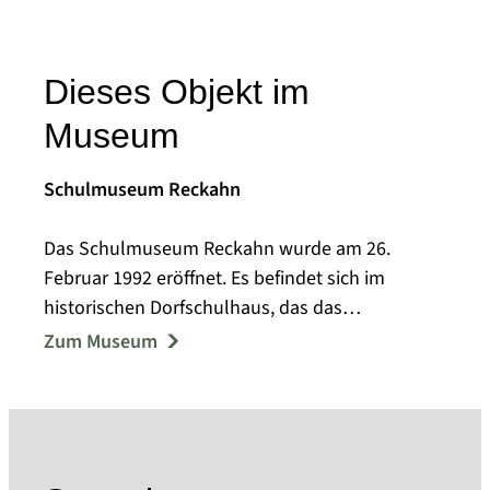
Dieses Objekt im
Museum
Schulmuseum Reckahn
Das Schulmuseum Reckahn wurde am 26.
Februar 1992 eröffnet. Es befindet sich im
historischen Dorfschulhaus, das das
Gutsherrenpaar Friedrich Eberhard und
Zum Museum
Christiane Louise von Rochow 1773 auf eigene
Kosten errichten ließ. Hier wurde das von
Rochow verfasste weltliche Lesebuch "Der
Kinderfreund" erprobt. Die Bauweise und der
reformpädagogisch geprägte Unterricht des