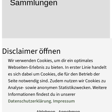
Sammlungen
Lehrers Heinrich Julius Bruns (1746-1794)
machten die Reckahner Schule im 19.
Jahrhundert zum Vorbild der zweiklassigen
Landschule in Preußen und Europa.
Mit der neuen Dauerausstellung präsentiert das
Schulmuseum seit März 2017 neben einem
Disclaimer öffnen
möblierten historischen Klassenraum um 1930
regionale Schulgeschichte: Es werden Einblicke
Wir verwenden Cookies, um dir ein optimales
in das bahnbrechende Wirken des ersten
Webseiten-Erlebnis zu bieten. In erster Linie handelt
Schulmeisters Heinrich Julius Bruns gegeben
es sich dabei um Cookies, die für den Betrieb der
Über uns
und die Bedeutung des von Rochow verfassten
Seite notwendig sind. Zudem nutzen wir Cookies zu
Lesebuches "Der Kinderfreund" erklärt. Einige
Analyse- sowie anonymen Statistikzwecken. Weitere
Barrierefreiheit
Lehrerpersönlichkeiten an den Landschulen in
Informationen findest du in unserer
Reckahn, Krahne und Göttin im 18. und 19.
Datenschutzerklärung
.
Impressum
Datenschutz
Jahrhundert werden vorgestellt. Die