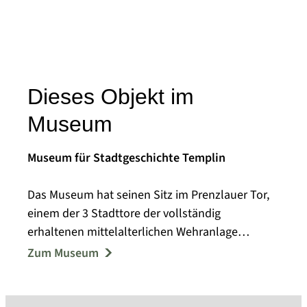
Dieses Objekt im
Museum
Museum für Stadtgeschichte Templin
Das Museum hat seinen Sitz im Prenzlauer Tor,
einem der 3 Stadttore der vollständig
erhaltenen mittelalterlichen Wehranlage
Templins.
Zum Museum
1957 eröffnete das Kreisheimatmuseum mit
Ausstellungsmodulen zur Ur- und
Frühgeschichte, zur Bodenreform und zur