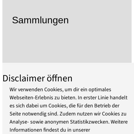
lokalen Arbeiterbewegung. In den folgenden
Jahren reichte das Spektrum der
Sammlungen
Sammeltätigkeit von Alltagsgegenständen,
Kleidung und Arbeitsgeräten bis zu
volkskundlichen Objekten.
Im Jahr 2004 entstand die Idee, das Prenzlauer
Tor als Gesamtensemble in seinem historischen
Erscheinungsbild wieder sichtbar und damit den
kulturhistorisch bedeutsamen Ort des
Disclaimer öffnen
Übergangs, des Austausches und Transits
erlebbar zu machen.
Wir verwenden Cookies, um dir ein optimales
Im Zuge des Umbaus ab 2010 sind störende Ein-
Webseiten-Erlebnis zu bieten. In erster Linie handelt
und Umbauten entfernt, das historische
es sich dabei um Cookies, die für den Betrieb der
Über uns
Gemäuer freigelegt worden. Neue Stahl-Glas-
Seite notwendig sind. Zudem nutzen wir Cookies zu
Elemente im Bereich der alten Torbögen
Analyse- sowie anonymen Statistikzwecken. Weitere
Barrierefreiheit
machen heute die Blickachse durch Tor, Zwinger
Informationen findest du in unserer