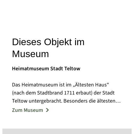
Dieses Objekt im
Museum
Heimatmuseum Stadt Teltow
Das Heimatmuseum ist im „Ältesten Haus“
(nach dem Stadtbrand 1711 erbaut) der Stadt
Teltow untergebracht. Besonders die ältesten
noch erhaltenen Elemente dieses Hauses geben
Zum Museum
interessante Einblicke in die ältere Bautechnik.
Auf einer Ausstellungsfläche von etwa 100 m²
wird die ortsbezogene Geschichte insbesondere