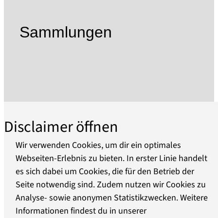
zu den Themenbereichen bürgerliches Wohnen,
Haus- und Landwirtschaft sowie Handwerk
Sammlungen
veranschaulicht. Ein Stadtmodell (1890), Karten,
Zeichnungen und Fotografien vermitteln ein Bild
von der topographischen Lage, der Struktur und
der Bebauung der Stadt.
Der aus der Erbauungszeit stammende
Dachboden bietet interessante Einblicke in die
Dachkonstruktion (Spließdach). Weitgehend
Disclaimer öffnen
erhalten ist der Ausbau der Dachstube
(Fachwerk mit Lehmstakenfüllung). (Die
Wir verwenden Cookies, um dir ein optimales
Besichtigung des Dachbodens ist nur im
Webseiten-Erlebnis zu bieten. In erster Linie handelt
Rahmen von Sonderveranstaltung oder nach
es sich dabei um Cookies, die für den Betrieb der
Über uns
vorheriger Vereinbarung möglich. Wegen der
Seite notwendig sind. Zudem nutzen wir Cookies zu
steilen Treppe und niedriger Deckenhöhe der
Analyse- sowie anonymen Statistikzwecken. Weitere
Barrierefreiheit
Dachstube erfolgt eine Begehung auf eine
Informationen findest du in unserer