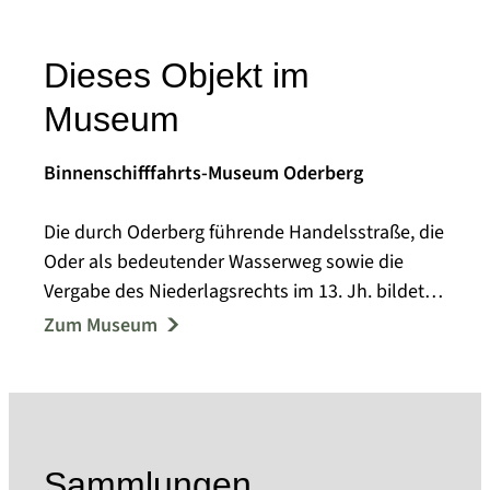
Dieses Objekt im
Museum
Binnenschifffahrts-Museum Oderberg
Die durch Oderberg führende Handelsstraße, die
Oder als bedeutender Wasserweg sowie die
Vergabe des Niederlagsrechts im 13. Jh. bildeten
die Grundlage regen Handels in der Region, von
Zum Museum
dem auch das Handwerk in großem Maße
profitierte. In der Neuzeit bildeten Fischerei,
Holzindustrie und Schiffbau neben dem
Handwerk die Grundlage der Oderberger
Wirtschaft, wobei der Schiffbau in der zweiten
Sammlungen