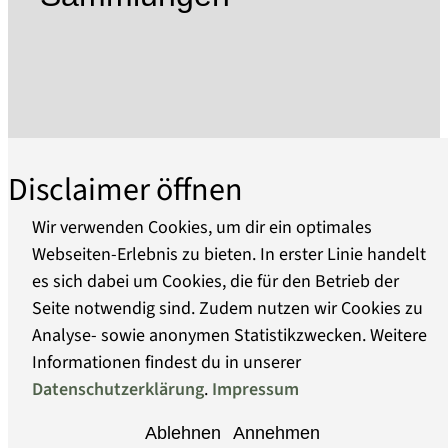
Hälfte des 19. Jh. besonders prosperierte.
Das ursprünglich 1954 als Heimatstube
gegründete Museum berichtet auf drei Etagen in
themenbezogenen Ausstellungsräumen über
die wechselvolle Geschichte Oderbergs, wobei
der Schwerpunkt inzwischen auf der
Binnenschifffahrt im Odergebiet liegt. Die
Disclaimer öffnen
technische Entwicklung der Schiffe des
Oderraumes und ihre Besonderheiten werden
Wir verwenden Cookies, um dir ein optimales
an Hand von Modellen, Abbildungen und
Webseiten-Erlebnis zu bieten. In erster Linie handelt
Dokumenten dargestellt. Seit 1979 liegt der 1897
es sich dabei um Cookies, die für den Betrieb der
Über uns
gebaute Seitenraddampfer RIESA an der Alten
Seite notwendig sind. Zudem nutzen wir Cookies zu
Oder im Museumspark.
Analyse- sowie anonymen Statistikzwecken. Weitere
Barrierefreiheit
Die in 2012 beginnenden Umstrukturierungs-
Informationen findest du in unserer
und Baumassnahmen haben zum Ziel, die
Datenschutzerklärung
.
Impressum
Datenschutz
Schwerpunkte Leben an, auf und mit dem Fluss
Ablehnen
Annehmen