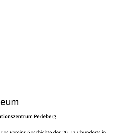
seum
tionszentrum Perleberg
des Vereins Geschichte des 20. Jahrhunderts in