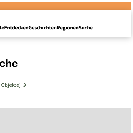
te
Entdecken
Geschichten
Regionen
Suche
rche
 Objekte)