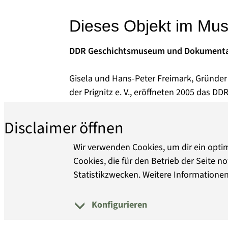
Dieses Objekt im Mu
DDR Geschichtsmuseum und Dokumenta
Gisela und Hans-Peter Freimark, Gründer 
der Prignitz e. V., eröffneten 2005 das
Dokumentationszentrum in Perleberg. Schwerpunkt der Ausstellung sind die Jahre von
1945 bis 1990, die zur politischen Bildu
Zum Museum
Disclaimer öffnen
gemacht wurden. Die aktuellen politisch
und Museumsleitung zur Erweiterung ihres
Wir verwenden Cookies, um dir ein optim
Nationalsozialismus in der Prignitz und se
Cookies, die für den Betrieb der Seite
In Arbeit ist eine Gesamtdauerausstellun
Statistikzwecken. Weitere Informationen
deutschen Einheit 1990.
Die DDR Geschichte von 1945 SBZ bis 1990, umfasst mehr als 30 Räume in 
Konfigurieren
Über uns
Barrierefreiheit
D
benachbarten Gebäuden, Feldstraße 98a 