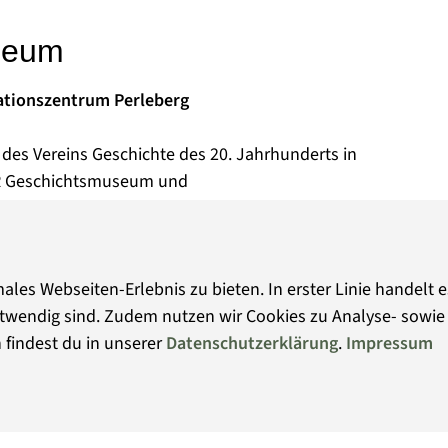
seum
tionszentrum Perleberg
des Vereins Geschichte des 20. Jahrhunderts in
 DDR Geschichtsmuseum und
ng aufgebaut und der Bevölkerung zugänglich
en Vorgänge in Deutschland veranlassten Verein
 Museumskonzepts um die Zeit vor 1945. Der
ales Webseiten-Erlebnis zu bieten. In erster Linie handelt 
ine Vorläufer sollen kritisch aufbereitet werden.
 notwendig sind. Zudem nutzen wir Cookies zu Analyse- sow
g von der deutschen Einheit 1871 bis zur
 findest du in unserer
Datenschutzerklärung
.
Impressum
drei
atenschutz
Impressum
© Mu
und Franz Grunick Straße 13+14: