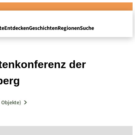
te
Entdecken
Geschichten
Regionen
Suche
tenkonferenz der
berg
 Objekte)