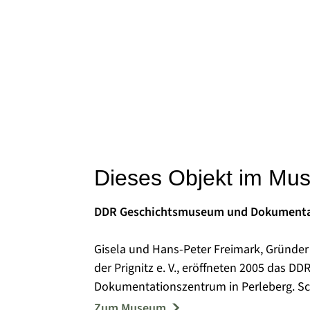
Dieses Objekt im Mu
DDR Geschichtsmuseum und Dokumenta
Gisela und Hans-Peter Freimark, Gründer 
der Prignitz e. V., eröffneten 2005 das
Dokumentationszentrum in Perleberg. Schwerpunkt der Ausstellung sind die Jahre von
1945 bis 1990, die zur politischen Bildu
Zum Museum