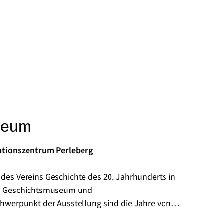
seum
tionszentrum Perleberg
des Vereins Geschichte des 20. Jahrhunderts in
 DDR Geschichtsmuseum und
ng aufgebaut und der Bevölkerung zugänglich