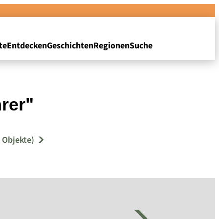
te
Entdecken
Geschichten
Regionen
Suche
hrer"
 Objekte)