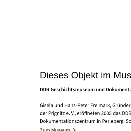
Dieses Objekt im Mu
DDR Geschichtsmuseum und Dokumenta
Gisela und Hans-Peter Freimark, Gründer 
der Prignitz e. V., eröffneten 2005 das
Dokumentationszentrum in Perleberg. Schwerpunkt der Ausstellung sind die Jahre von
1945 bis 1990, die zur politischen Bildu
Zum Museum