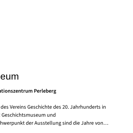
seum
tionszentrum Perleberg
des Vereins Geschichte des 20. Jahrhunderts in
 DDR Geschichtsmuseum und
ng aufgebaut und der Bevölkerung zugänglich