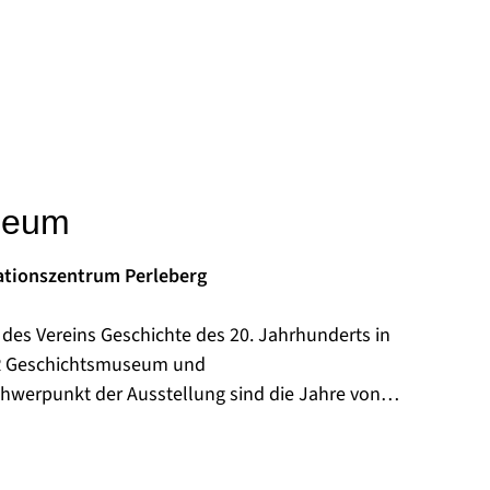
seum
tionszentrum Perleberg
des Vereins Geschichte des 20. Jahrhunderts in
 DDR Geschichtsmuseum und
ng aufgebaut und der Bevölkerung zugänglich
en Vorgänge in Deutschland veranlassten Verein
 Museumskonzepts um die Zeit vor 1945. Der