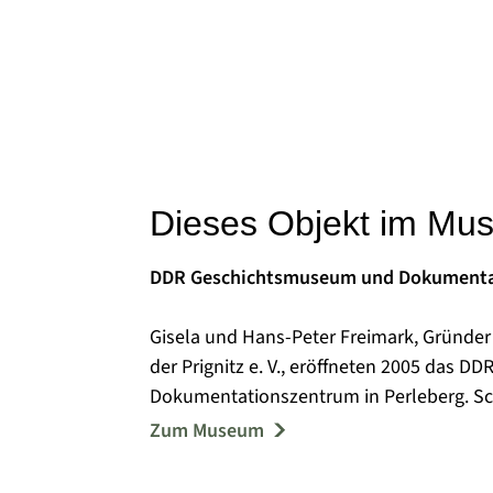
Dieses Objekt im Mu
DDR Geschichtsmuseum und Dokumenta
Gisela und Hans-Peter Freimark, Gründer 
der Prignitz e. V., eröffneten 2005 das
Dokumentationszentrum in Perleberg. Schwerpunkt der Ausstellung sind die Jahre von
1945 bis 1990, die zur politischen Bildu
Zum Museum
gemacht wurden. Die aktuellen politisch
und Museumsleitung zur Erweiterung ihres