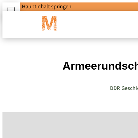
Zum Hauptinhalt springen
Armeerundscha
DDR Geschi