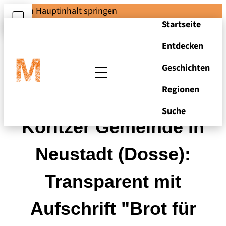
Zum Hauptinhalt springen
Startseite
Entdecken
Geschichten
Regionen
Kirchturm der
Suche
Köritzer Gemeinde in
Neustadt (Dosse):
Transparent mit
Aufschrift "Brot für