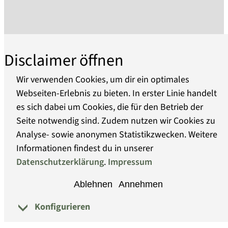
Nationalsozialismus in der Prignitz und seine
Vorläufer sollen kritisch aufbereitet werden. In
Arbeit ist eine Gesamtdauerausstellung von der
deutschen Einheit 1871 bis zur deutschen
Disclaimer öffnen
Einheit 1990.
Die DDR Geschichte von 1945 SBZ bis 1990,
Wir verwenden Cookies, um dir ein optimales
umfasst mehr als 30 Räume in drei
Webseiten-Erlebnis zu bieten. In erster Linie handelt
benachbarten Gebäuden, Feldstraße 98a und
es sich dabei um Cookies, die für den Betrieb der
Über uns
Franz Grunick Straße 13+14:
Seite notwendig sind. Zudem nutzen wir Cookies zu
Erlebte Geschichte des real existierenden
Analyse- sowie anonymen Statistikzwecken. Weitere
Barrierefreiheit
Sozialismus in der DDR mit Originalen; Beginn
Informationen findest du in unserer
mit den letzten Kämpfen 1945, Staatsgründung,
Datenschutzerklärung
.
Impressum
Datenschutz
Blockparteien, Massenorganisationen,
Ablehnen
Annehmen
Gaststätte, Kaufladen (Lebensmittel, Foto,
Impressum
Rundfunk, Uhren + Fernsehen, Kosmetika).
Konfigurieren
© Museumsverband Brandenburg
Kommunikationsmittel, Waschküche, Arztpraxis,