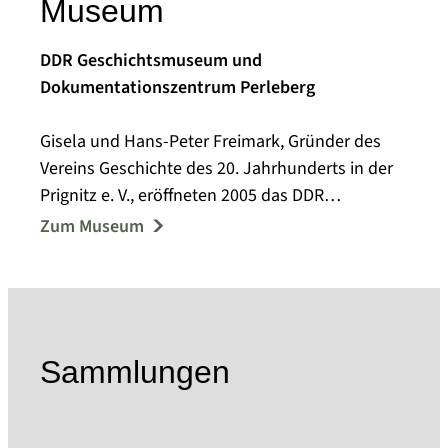
Museum
DDR Geschichtsmuseum und
Dokumentationszentrum Perleberg
Gisela und Hans-Peter Freimark, Gründer des
Vereins Geschichte des 20. Jahrhunderts in der
Prignitz e. V., eröffneten 2005 das DDR
Geschichtsmuseum und
Zum Museum
Dokumentationszentrum in Perleberg.
Schwerpunkt der Ausstellung sind die Jahre von
1945 bis 1990, die zur politischen Bildung
aufgebaut und der Bevölkerung zugänglich
gemacht wurden. Die aktuellen politischen
Sammlungen
Vorgänge in Deutschland veranlassten Verein
und Museumsleitung zur Erweiterung ihres
Museumskonzepts um die Zeit vor 1945. Der