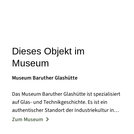
Dieses Objekt im
Museum
Museum Baruther Glashütte
Das Museum Baruther Glashütte ist spezialisiert
auf Glas- und Technikgeschichte. Es ist ein
authentischer Standort der Industriekultur in
der Werkssiedlung Baruther Glashütte, die seit
Zum Museum
1716 entstanden ist. Die Museumsgebäude