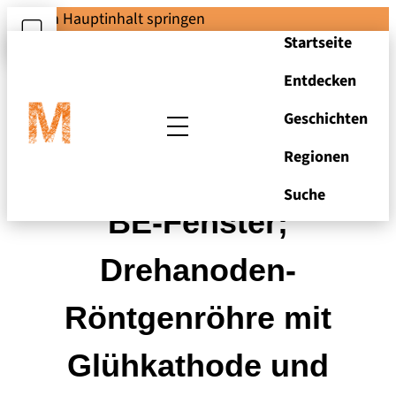
Zum Hauptinhalt springen
Startseite
Entdecken
Geschichten
Regionen
Röntgenröhre mit
Suche
BE-Fenster;
Drehanoden-
Röntgenröhre mit
Glühkathode und