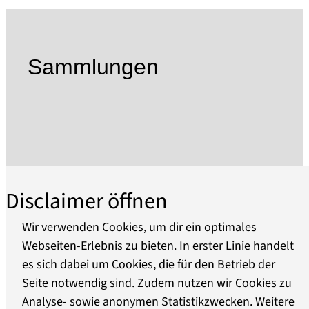
„Neue Hütte“ (Bj. 1861), Dampfschleiferei (Bj.
1894) und „Haus am Hüttenbahnhof“ (Bj. 1875)
sind Einzeldenkmale und Teil eines Ensembles
aus über 30 Gebäuden, die selbst als Exponate
Sammlungen
zu werten sind.
Das Museum ist Mit-Initiator einer Initiative, die
2023 erfolgreich der manuellen Glasfertigung
von mundgeblasenem Hohl- und Flachglas den
UNESCO-Status des Immateriellen Kulturerbes
der Menschheit verschafft hat und zeigt
regelmäßig Sonderausstellungen zu Themen
Disclaimer öffnen
der Geschichte des Glases und der allgemeinen
Kulturgeschichte.
Wir verwenden Cookies, um dir ein optimales
Webseiten-Erlebnis zu bieten. In erster Linie handelt
In der Neuen Hütte wird die über 3000-jährige
es sich dabei um Cookies, die für den Betrieb der
Über uns
Geschichte des Glases sowie die über 300-
Seite notwendig sind. Zudem nutzen wir Cookies zu
jährige Betriebsgeschichte der Baruther
Analyse- sowie anonymen Statistikzwecken. Weitere
Barrierefreiheit