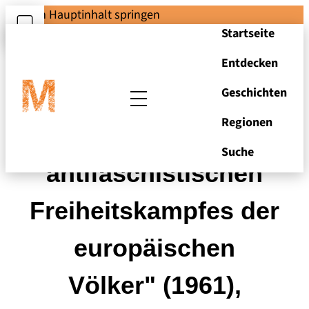
Zum Hauptinhalt springen
Startseite
Entdecken
Geschichten
Regionen
"Museum des
Suche
antifaschistischen
Freiheitskampfes der
europäischen
Völker" (1961),