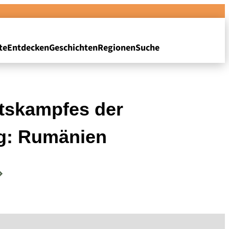
te
Entdecken
Geschichten
Regionen
Suche
itskampfes der
ng: Rumänien