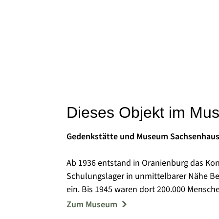
Dieses Objekt im Mu
Gedenkstätte und Museum Sachsenhau
Ab 1936 entstand in Oranienburg das Ko
Schulungslager in unmittelbarer Nähe Be
ein. Bis 1945 waren dort 200.000 Mensch
ihnen wurden ermordet oder starben au
Zum Museum
Von 1945 bis 1950 befand sich im Kernbe