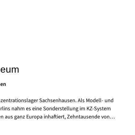
seum
sen
nzentrationslager Sachsenhausen. Als Modell- und
rlins nahm es eine Sonderstellung im KZ-System
en aus ganz Europa inhaftiert, Zehntausende von
fgrund der unmenschlichen Behandlung.
reich des ehemaligen KZ das sowjetische