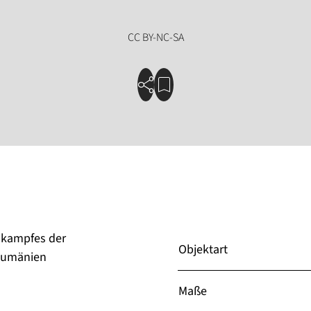
skampfes der
Objektart
 Rumänien
Maße