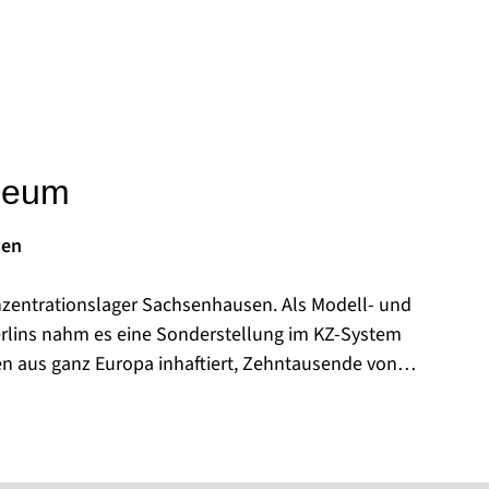
seum
sen
nzentrationslager Sachsenhausen. Als Modell- und
rlins nahm es eine Sonderstellung im KZ-System
en aus ganz Europa inhaftiert, Zehntausende von
fgrund der unmenschlichen Behandlung.
reich des ehemaligen KZ das sowjetische
wjetischen Geheimdienst wurden erneut 60.000
von ihnen starben an Hunger und Krankheit.