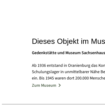
Dieses Objekt im Mu
Gedenkstätte und Museum Sachsenhau
Ab 1936 entstand in Oranienburg das Ko
Schulungslager in unmittelbarer Nähe Be
ein. Bis 1945 waren dort 200.000 Mensch
ihnen wurden ermordet oder starben au
Zum Museum
Von 1945 bis 1950 befand sich im Kernbe
Speziallager Nr. 7 / Nr. 1. Durch den so
Menschen inhaftiert, mindestens 12.000 