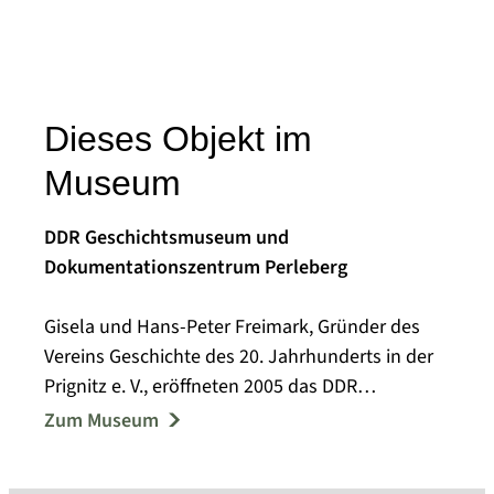
Dieses Objekt im
Museum
DDR Geschichtsmuseum und
Dokumentationszentrum Perleberg
Gisela und Hans-Peter Freimark, Gründer des
Vereins Geschichte des 20. Jahrhunderts in der
Prignitz e. V., eröffneten 2005 das DDR
Geschichtsmuseum und
Zum Museum
Dokumentationszentrum in Perleberg.
Schwerpunkt der Ausstellung sind die Jahre von